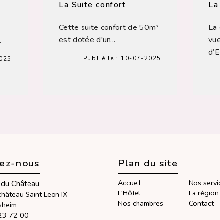
La Suite confort
La
Cette suite confort de 50m²
La 
est dotée d'un...
vue
.
d’E
Publié le :
10-07-2025
025
tez-nous
Plan du site
Accueil
Nos servi
 du Château
L'Hôtel
La région
château Saint Leon IX
Nos chambres
Contact
sheim
23 72 00